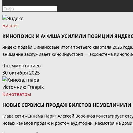
ПОИСК
Нажмите
клавишу
ПО
Escape,
Бизнес
чтобы
ВЕБ-
КИНОПОИСК И АФИША УСИЛИЛИ ПОЗИЦИИ ЯНДЕКСА
закрыть
панель
САЙТУ
Яндекс подвёл финансовые итоги третьего квартала 2025 года
поиска.
внимание заслуживает киноиндустрия — экосистема Кинопоис
0 комментариев
30 октября 2025
Источник:
Freepik
Кинотеатры
НОВЫЕ СЕРВИСЫ ПРОДАЖ БИЛЕТОВ НЕ УВЕЛИЧИЛИ
Глава сети «Синема Парк» Алексей Воронков констатирует от
новых каналов продаж и ростом аудитории, несмотря на дом