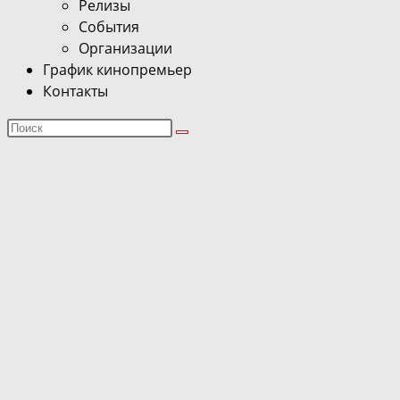
Релизы
События
Организации
График кинопремьер
Контакты
Поиск
на
сайте