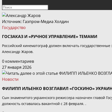
ПОИСК
Нажмите
клавишу
ПО
Escape,
Источник: Газпром-Медиа Холдин
чтобы
Государство
ВЕБ-
закрыть
ГОСЗАКАЗ И «РУЧНОЕ УПРАВЛЕНИЕ» ТЕМАМИ
панель
САЙТУ
поиска.
Российский кинематограф должен включать государственные з
Александр Жаров.
0 комментариев
27 января 2026
Новости
ФИЛИПП ИЛЬЕНКО ВОЗГЛАВИЛ «ГОСКИНО» УКРАИ
Сын знаменитого украинского режиссера назначен главой Госу
должность оставалась вакантной с 28 февраля. .