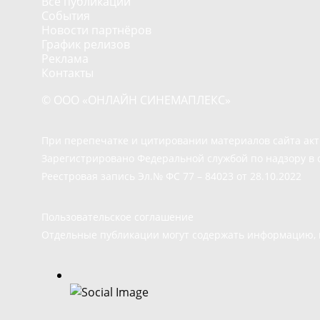
Все публикации
События
Новости партнёров
График релизов
Реклама
Контакты
© ООО «ОНЛАЙН СИНЕМАПЛЕКС»
При перепечатке и цитировании материалов сайта ак
Зарегистрировано Федеральной службой по надзору в 
Реестровая запись Эл.№ ФС 77 – 84023 от 28.10.2022
Пользовательское соглашение
Отдельные публикации могут содержать информацию, н