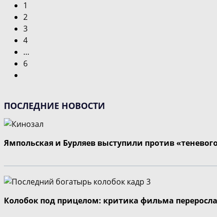
1
2
3
4
…
6
Перейти
на
следующую
ПОСЛЕДНИЕ НОВОСТИ
страницу
Ямпольская и Бурляев выступили против «теневог
Колобок под прицелом: критика фильма переросла