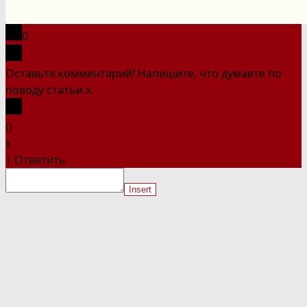
на
сайте
0
Оставьте комментарий! Напишите, что думаете по
поводу статьи.
x
(
)
x
|
Ответить
Insert