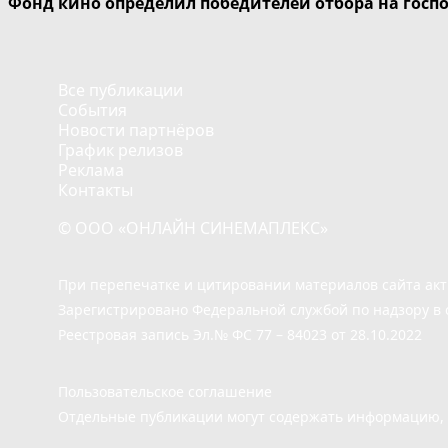
Фонд кино определил победителей отбора на госп
Все публикации
События
Новости партнёров
График релизов
Реклама
Контакты
© ООО «ОНЛАЙН СИНЕМАПЛЕКС»
При перепечатке и цитировании материалов сайта ак
Зарегистрировано Федеральной службой по надзору в 
Реестровая запись Эл.№ ФС 77 – 84023 от 28.10.2022
Пользовательское соглашение
Отдельные публикации могут содержать информацию, н