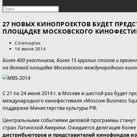
ПОИСК
Нажмите
клавишу
ПО
Escape,
27 НОВЫХ КИНОПРОЕКТОВ БУДЕТ ПРЕД
чтобы
ПЛОЩАДКЕ МОСКОВСКОГО КИНОФЕСТИ
ВЕБ-
закрыть
Автор
Cinemaplex
панель
САЙТУ
записи:
Запись
16 июня 2014
поиска.
опубликована:
Более 400 участников, более 15 круглых столов и презе
на деловой площадке Московского международного киноф
С 21 по 24 июня 2014 г. в Москве в шестой раз будет 
международного кинофестиваля «Moscow Business Squ
поддержке Министерства культуры РФ.
Центральными событиями деловой программы станут
стран Латинской Америки. Ожидается делегация более
дистрибьюторов и представителей кинофондов из