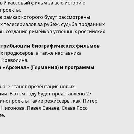
мый кассовый фильм за всю историю
опроекты.
 в рамках которого будут рассмотрены
 телесериалов за рубеж, судьба проданных
вы создания римейков успешных российских
истрибьюции биографических фильмов
ых продюсеров, а также наставника
 Креволина.
а «Арсенал» (Германия) и программы
uare станет презентация новых
и. В этом году будет представлено 27
кинопроекты такие режиссеры, как: Питер
 Никонова, Павел Санаев, Слава Росс,
е.