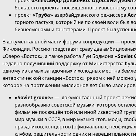
проект
«Александр Довженко. Одесский дебют
большого проекта, посвященного известному сов
проект
«Труба»
азербайджанского режиссера
Ас
горного пастуха, который не по своей воли был 
бизнесменами и гангстерами. Проект был успешно
В документальной части форума копродукции — проект
Финляндии. Россию представят сразу два амбициозных
«Озеро «Восток», а также работа Луи Бодмона
«Soviet 
недавно получивший поддержку от Министерства Куль
одному из самых загадочных и холодных мест на Земле
антарктической станции «Восток», рядом с ней можно 
которое на протяжении миллионов лет было изолиров
«Soviet groove»
— документальный проект режи
разнообразию советской музыки, которое остало
фильм не посвящён той или иной известной групп
мир музыки в СССР, в мир музыкантов, моды, своб
праздников, концертов (официальных, неофициаль
клубов, решительности одних и нерешительности 