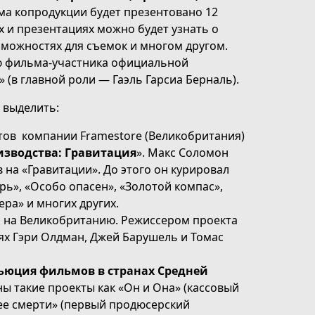
ума копродукции будет презентовано 12
х и презентациях можно будет узнать о
можностях для съемок и многом другом.
ю фильма-участника официальной
 (в главной роли — Гаэль Гарсиа Берналь).
 выделить:
тов компании Framestore (Великобритания)
зводства: Гравитация
». Макс Соломон
на «Гравитации». До этого он курировал
», «Особо опасен», «Золотой компас»,
ера» и многих других.
а на Великобританию. Режиссером проекта
лях Гэри Олдман, Джей Барушель и Томас
ьюция фильмов в странах Средней
ены такие проекты как «Он и Она» (кассовый
нее смерти» (первый продюсерский