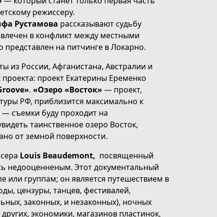
»
— который станет только первая часть
етскому режиссеру.
ифа Рустамова
рассказывают судьбу
вовлечен в конфликт между местными
 представлен на питчинге в Локарно.
ы из России, Афганистана, Австралии и
 проекта: проект Екатерины Еременко
Groove»
.
«Озеро «Восток»
— проект,
туры РФ, приблизится максимально к
 — съемки буду проходит на
увидеть таинственное озеро Восток,
ано от земной поверхности.
ссера
Louis Beaudemont,
посвященный
сь недооценненым. Этот документальный
е или группам; он является путешествием в
оды, цензуры, танцев, фестивалей,
ных, законных, и незаконных), ночных
других, экономики, магазинов пластинок,