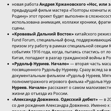
новая работа
Андрея Хржановского «Нос, или з
предыдущий фильм мастера «Полторы комнаты ил
Родину» этот проект будет выполнен в сложносос
использована анимация, коллажи хроники, фраг
сцены.
«Кровавый Дальний Восток»
китайского режис
Fund Forum, специальный фонд, поддерживающий
призом эту работу в рамках специальной секции 
событиях 1916 года, когда, пытаясь спастись от л
Китая, попадают в разгар гражданской войны в Ро
«Рудольф Нуриев. Начало»
— вторая часть мас
посвященного Рудольфу Нурееву. Сразу вслед за 
документальным фильмом «Рудольф Нуреев, Мят
полнометражного игрового фильма «Рудольв Нуре
Нуреев. Начало»
расскажет о самом малоизвест
жизни до отъезда из России.
«
Александр Довженко. Одесский дебют»
— в 20
со дня рождения Александра Довженко. Именно к 