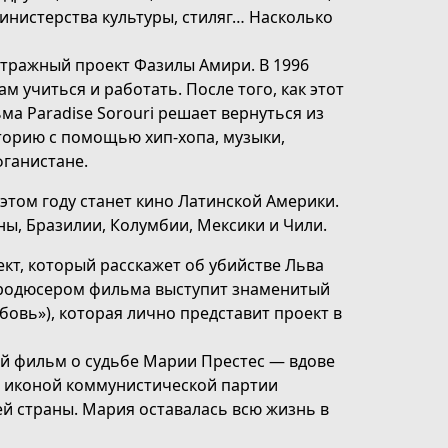
Министерства культуры, стиляг… Насколько
ражный проект Фазилы Амири. В 1996
 учиться и работать. После того, как этот
ьма Paradise Sorouri решает вернуться из
торию с помощью хип-хопа, музыки,
фганистане.
том году станет кино Латинской Америки.
ы, Бразилии, Колумбии, Мексики и Чили.
кт, который расскажет об убийстве Льва
 Продюсером фильма выступит знаменитый
овь»), которая лично представит проект в
 фильм о судьбе Марии Престес — вдове
л иконой коммунистической партии
ей страны. Мария оставалась всю жизнь в