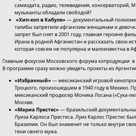
самиздата, радио, телевидения, консерваторий, 
музыканты обладали свободой?
«Хип-хоп в Кабуле»
— документальный полномет
талибы запретили афганским женщинам и девочкам
запрет был снят в 2001 году, главная героиня фил
Ирана в родной Афганистан и рассказать свою ис
которая совсем не популярна и малоизвестна в А
Главным фокусом Московского форума копродукции в э
В программе сразу можно увидеть проекты из Аргентин
«Избранный»
— мексиканский игровой кинопрое
Троцкого, произошедшем в 1940 году в Мехико.
мексиканский продюсер Моника Лосана («Сука-люб
Москве.
«Мариа Престес»
— бразильский документальный
Луиза Карлоса Престеса. Луиз Карлос Престес бы
Бразилии. Он был знаменит не только внутри сво
тени своего мужа.