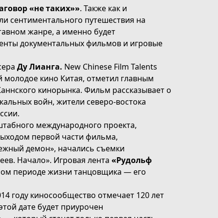
аговор «не таких»»
. Также как и
и сентиментального путешествия на
тавном жанре, а именно будет
менты документальных фильмов и игровые
сера
Ду Лианга.
New Chinese Film Talents
 молодое кино Китая, отметил главным
Каннского кинорынка. Фильм рассказывает о
окальных войн, жители северо-востока
ссии.
штабного международного проекта,
выходом первой части фильма,
ежный демон», начались съемки
ев. Начало». Игровая лента
«Рудольф
ном периоде жизни танцовщика — его
14 году киносообщество отмечает 120 лет
этой дате будет приурочен