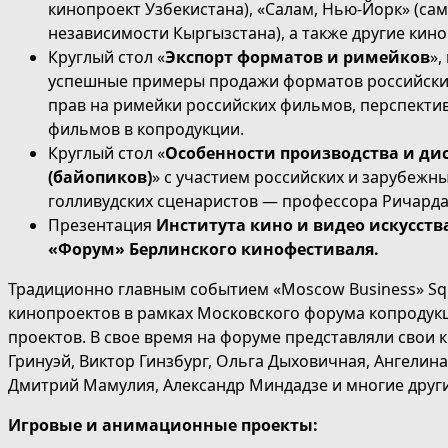
кинопроект Узбекистана), «Салам, Нью-Йорк» (са
независимости Кыргызстана), а также другие кин
Круглый стол «
Экспорт форматов и римейков
»,
успешные примеры продажи форматов российских
прав на римейки российских фильмов, перспекти
фильмов в копродукции.
Круглый стол «
Особенности производства и д
(байопиков)
» с участием российских и зарубежн
голливудских сценаристов — профессора Ричарда
Презентация
Института кино и видео искусств
«Форум» Берлинского кинофестиваля.
Традиционно главным событием «Moscow Business» Sq
кинопроектов в рамках Московского форума копродукци
проектов. В свое время на форуме представляли свои 
Гринуэй, Виктор Гинзбург, Ольга Дыховичная, Ангелина
Дмитрий Мамулия, Александр Миндадзе и многие други
Игровые и анимационные проекты: