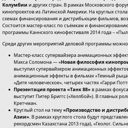
Колумбии
и других стран. В рамках Московского фор
кинопроектов из Латинской Америки. На круглых стола
схемах финансирования и дистрибьюции фильмов, воз
Состоится мастер-класс по съёмкам и финансировани
программы Каннского кинофестиваля 2014 года – «Пыл»
Среди других мероприятий деловой программы можно
Мастер-класс супервайзера анимационных эффек
Макса Соломона — «
Новая философия кинопрои
выступил супервайзером анимационных эффектов 
анимационные эффекты в фильмах «Темный рыцарь
«Дитя человеческое», четырех частях «Гарри Потт
Презентация проекта «Танк 88»
в рамках фокус
выступит Питер Бриггс («Хеллбой»). В главных ро
Кретчман.
Круглый стол на тему
«Производство и дистриб
Азии»
. В рамках круглого стола будут представл
рекордсмен Казахстана 2013 года), «Геолог. Силь