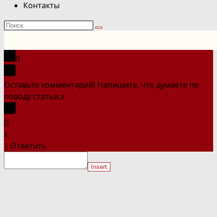
Контакты
Поиск
на
сайте
0
Оставьте комментарий! Напишите, что думаете по
поводу статьи.
x
(
)
x
|
Ответить
Insert