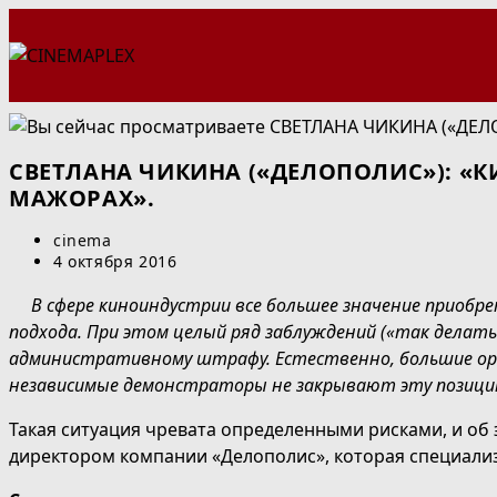
Перейти
к
содержимому
СВЕТЛАНА ЧИКИНА («ДЕЛОПОЛИС»): «К
МАЖОРАХ».
Автор
cinema
записи:
Запись
4 октября 2016
опубликована:
В сфере киноиндустрии все большее значение приоб
подхода. При этом целый ряд заблуждений («так делать
административному штрафу. Естественно, большие орг
независимые демонстраторы не закрывают эту позици
Такая ситуация чревата определенными рисками, и об
директором компании «Делополис», которая специализ