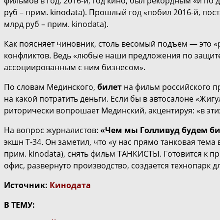
фильмов в год. 2016-й, год кино, был рекордным «и по 
руб – прим. kinodata). Прошлый год «побил 2016-й, по
млрд руб – прим. kinodata).
Как поясняет чиновник, столь весомый подъем — это «
конфликтов. Ведь «любые наши предложения по защите
ассоциированным с ним бизнесом».
По словам Мединского,
билет
на фильм российского пр
на какой потратить деньги. Если бы в автосалоне «Жиг
риторически вопрошает Мединский, акцентируя: «в эти
На вопрос журналистов:
«Чем мы Голливуд будем б
экшн Т-34. Он заметил, что «у нас прямо танковая тема
прим. kinodata), снять фильм ТАНКИСТЫ. Готовится к п
офис, развернуто производство, создается технопарк д
Источник:
Кинодата
В ТЕМУ: