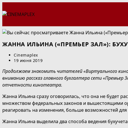
Перейти
к
содержимому
ЖАННА ИЛЬИНА («ПРЕМЬЕР ЗАЛ»): БУХ
Автор
Cinemaplex
записи:
Запись
19 июня 2019
опубликована:
Продолжаем знакомить читателей «Виртуального кинор
вниманию рассказ главного бухгалтера сети «Премьер З
отчетности кинотеатра.
Жанна Ильина сразу оговорилась, что она не будет р
множеством федеральных законов и вышестоящими орга
реагировать на изменения, больше возможностей для
Жанна Ильина выделила два способа ведения бухучета 