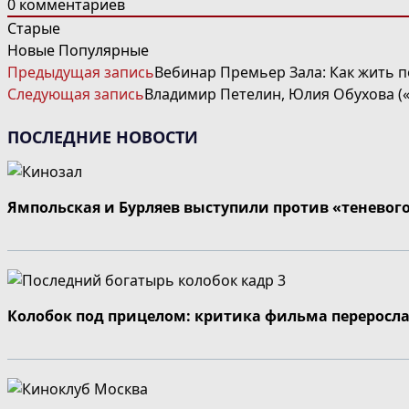
0
комментариев
Старые
Новые
Популярные
ЧИТАТЬ
Предыдущая запись
Вебинар Премьер Зала: Как жить п
ДАЛЕЕ
Следующая запись
Владимир Петелин, Юлия Обухова («
СТАТЬИ
ПОСЛЕДНИЕ НОВОСТИ
Ямпольская и Бурляев выступили против «теневог
Колобок под прицелом: критика фильма переросла