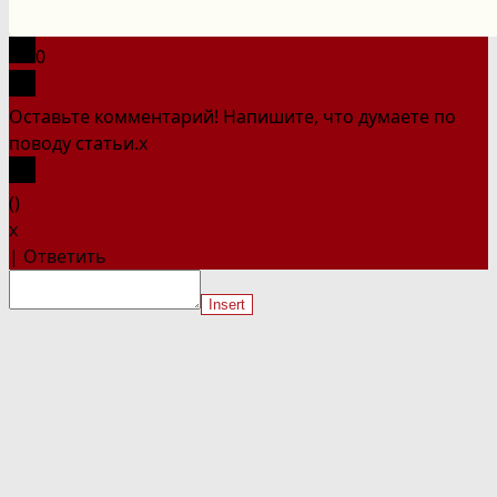
на
сайте
0
Оставьте комментарий! Напишите, что думаете по
поводу статьи.
x
(
)
x
|
Ответить
Insert