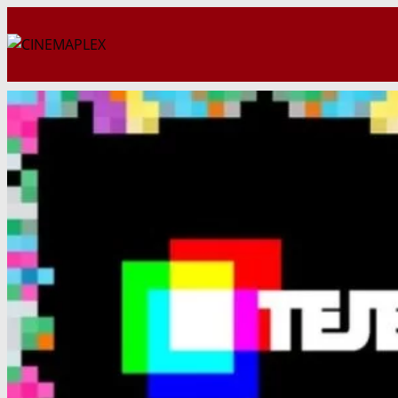
Перейти
к
содержимому