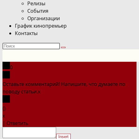
Релизы
События
Организации
График кинопремьер
Контакты
Поиск
на
сайте
0
Оставьте комментарий! Напишите, что думаете по
поводу статьи.
x
(
)
x
|
Ответить
Insert