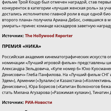
фильме Трой Коцур был отмечен наградой, став первы
конкуренток в категории «лучшая женская роль» за уч
достались исполнителю главной роли в еще одной био
второго плана» получила Ариана ДеБос, снявшаяся в 
умирать» принес команде каскадеров заветную награду
Источник:
The Hollywood Reporter
ПРЕМИЯ «НИКА»
Российская академия кинематографических искусств ог
номинации «Лучший игровой фильм» представлены шес
Александра Зельдовича, «Купе номер 6» Юхо Куосмане
Денисович» Глеба Панфилова. На «Лучший фильм СНГ и
Эдем»), Армении («Зулали») и Казахстана («Коллектив
Денисович»), Юра Борисов («Капитан Волконогов бежа
стать Милана Агузарова («Разжимая кулаки»), Тинатин 
Источник:
РИА-Новости