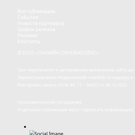
Все публикации
События
Новости партнёров
График релизов
Реклама
Контакты
© ООО «ОНЛАЙН СИНЕМАПЛЕКС»
При перепечатке и цитировании материалов сайта ак
Зарегистрировано Федеральной службой по надзору в 
Реестровая запись Эл.№ ФС 77 – 84023 от 28.10.2022
Пользовательское соглашение
Отдельные публикации могут содержать информацию, н