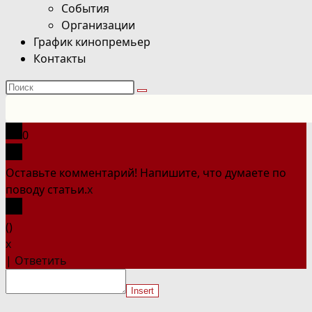
События
Организации
График кинопремьер
Контакты
Поиск
на
сайте
0
Оставьте комментарий! Напишите, что думаете по
поводу статьи.
x
(
)
x
|
Ответить
Insert