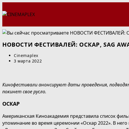
Перейти
к
содержимому
НОВОСТИ ФЕСТИВАЛЕЙ: ОСКАР, SAG AWAR
Автор
Cinemaplex
записи:
Запись
3 марта 2022
опубликована:
Кинофестивали анонсируют даты проведения, подводят
покинет свое русло.
ОСКАР
Американская Киноакадемия представила список фильм
упоминание во время церемонии «Оскар 2022». В него 