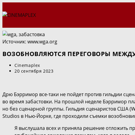
Перейти
к
содержимому
Источник: www.wga.org
ВОЗОБНОВЛЯЮТСЯ ПЕРЕГОВОРЫ МЕЖДУ
Автор
Cinemaplex
записи:
Запись
20 сентября 2023
опубликована:
Дрю Бэрримор все-таки не пойдет против гильдии сцен
во время забастовки. На прошлой неделе Бэрримор пла
но без сценарной группы. Гильдия сценаристов США (
Studios в Нью-Йорке, где проходили съемки возобнов
Я выслушала всех и приняла решение отложить пре