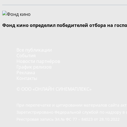
Фонд кино определил победителей отбора на госп
Все публикации
События
Новости партнёров
График релизов
Реклама
Контакты
© ООО «ОНЛАЙН СИНЕМАПЛЕКС»
При перепечатке и цитировании материалов сайта ак
Зарегистрировано Федеральной службой по надзору в 
Реестровая запись Эл.№ ФС 77 – 84023 от 28.10.2022