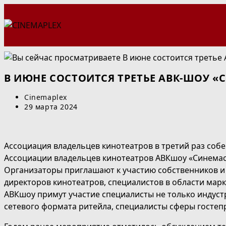
Перейти
к
содержимому
В ИЮНЕ СОСТОИТСЯ ТРЕТЬЕ АВК-ШОУ «
Автор
Cinemaplex
записи:
Запись
29 марта 2024
опубликована:
Ассоциация владельцев кинотеатров в третий раз со
Ассоциации владельцев кинотеатров АВКшоу «Синемаско
Организаторы приглашают к участию собственников и 
директоров кинотеатров, специалистов в области марк
АВКшоу примут участие специалисты не только индустр
сетевого формата ритейла, специалисты сферы гостепри