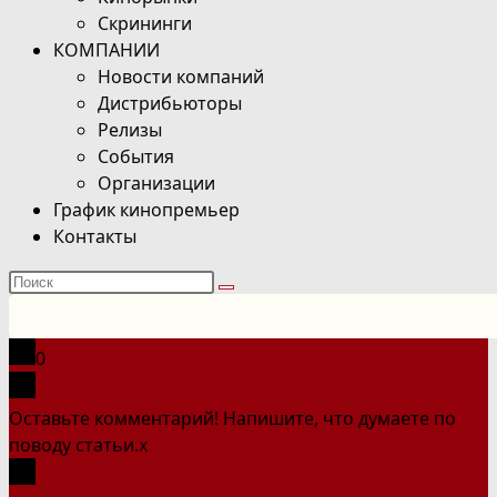
Скрининги
КОМПАНИИ
Новости компаний
Дистрибьюторы
Релизы
События
Организации
График кинопремьер
Контакты
Поиск
на
сайте
0
Оставьте комментарий! Напишите, что думаете по
поводу статьи.
x