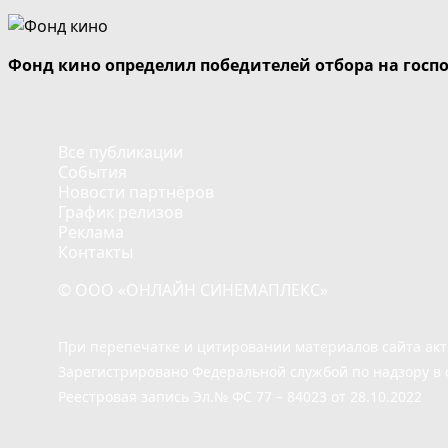
Фонд кино определил победителей отбора на госп
Все публикации
События
Новости партнёров
График релизов
Реклама
Контакты
© ООО «ОНЛАЙН СИНЕМАПЛЕКС»
При перепечатке и цитировании материалов сайта ак
Зарегистрировано Федеральной службой по надзору в 
Реестровая запись Эл.№ ФС 77 – 84023 от 28.10.2022