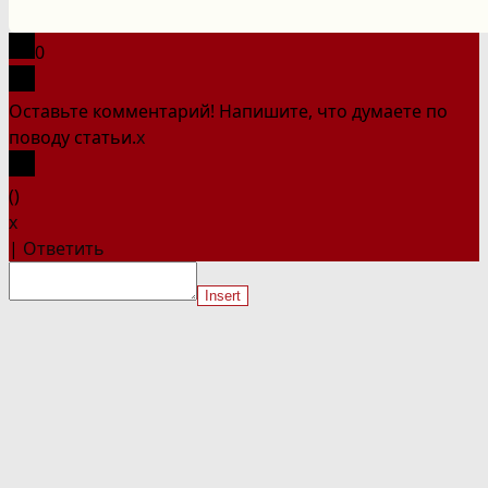
на
сайте
0
Оставьте комментарий! Напишите, что думаете по
поводу статьи.
x
(
)
x
|
Ответить
Insert