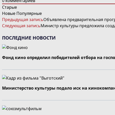
0
комментариев
Старые
Новые
Популярные
ЧИТАТЬ
Предыдущая запись
Объявлена предварительная про
ДАЛЕЕ
Следующая запись
Министр культуры предложила созд
СТАТЬИ
ПОСЛЕДНИЕ НОВОСТИ
Фонд кино определил победителей отбора на госп
Министерство культуры подало иск на кинокомпа