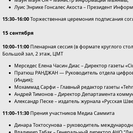
Маун Маун Он – Министр информации Мьянмы;
Луис Энрике Гонсалес Акоста – Президент Информ
15:30–16:00
Торжественная церемония подписания согл
15 сентября
10:00–11:00
Пленарная сессия (в формате круглого сто
Большой зал, 2 этаж, ЦМТ
Мерседес Елена Часин Диас – Директор газеты «Ci
Пратюш РАНДЖАН — Руководитель отдела цифровы
(Индия);
Мохаммад Сарфи – Главный редактор газеты «Tehra
Андрей Тимонов – Директор Департамента комму
Александр Песке – издатель журнала «Русская Шв
11:00–11:30
Прения участников Медиа Саммита
Динара Токтосунова – руководитель международно
Владимир Табак – Генеральный директор АНО “Диа