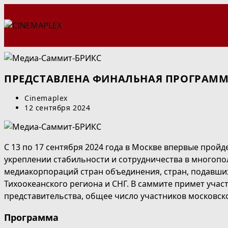
Перейти
к
содержимому
ПРЕДСТАВЛЕНА ФИНАЛЬНАЯ ПРОГРАММ
Автор
Cinemaplex
записи:
Запись
12 сентября 2024
опубликована:
С 13 по 17 сентября 2024 года в Москве впервые про
укреплении стабильности и сотрудничества в многоп
медиакорпораций стран объединения, стран, подавших 
Тихоокеанского региона и СНГ. В саммите примет участ
представительства, общее число участников московск
Программа