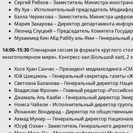
Сергей Рябков – Заместитель Министра иностран
Фу Хуа – Исполнительный председатель Медиафо
Бэлла Черкесова – Заместитель Министра цифров
Мария Захарова – Директор департамента инфор
Леонид Слуцкий – Председатель Комитета Госуда
Мухаммед бин Абд Раббу аль-Ями – Генеральный 
14
:00
–
15:30
Пленарная сессия (в формате круглого сто
многополярном мире». Конгресс-зал (Большой зал), 2 
Хосе Хуан Санчес – Президент медиахолдинга «CM
Юй Цзицзюнь – Генеральный секретарь газеты «
Светлана Баланова – Генеральный директор Наци
Владислав Фронин – Главный редактор «Российско
Джамаль Аль Кааби – Генеральный директор Эмир
Номса Чабели – Исполнительный директор группы S
Йоханнес Вондирад – Директор по общественным 
Ахмад Мунир — Генеральный директор Националь
Юсуф Озхан – Заместитель Генерального директор