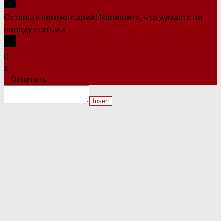
Оставьте комментарий! Напишите, что думаете по
поводу статьи.
x
(
)
x
|
Ответить
Insert