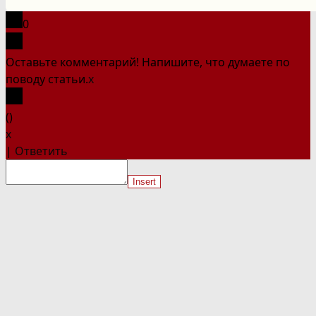
сайте
0
Оставьте комментарий! Напишите, что думаете по
поводу статьи.
x
(
)
x
|
Ответить
Insert