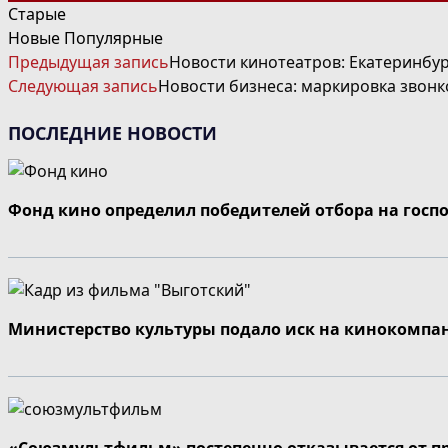
Старые
Новые
Популярные
ЧИТАТЬ
Предыдущая запись
Новости кинотеатров: Екатеринбур
ДАЛЕЕ
Следующая запись
Новости бизнеса: маркировка звонк
СТАТЬИ
ПОСЛЕДНИЕ НОВОСТИ
Фонд кино определил победителей отбора на госп
Министерство культуры подало иск на кинокомпа
«Союзмультфильм» постепенно отказывается от п