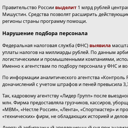
Правительство России
выделит
1 млрд рублей центр
Мишустин. Средства позволят расширить действующие
регионы страны программу помощи.
Нарушение подбора персонала
Федеральная налоговая служба (ФНС)
выявила
масшта
уплаты налогов на миллиарды рублей. По данным арби
логистическими и промышленными компаниями, исполь
Именно к агентствам по подбору персонала у ФНС и в
По информации аналитического агентства «Контроль Р
доначислений с учетом штрафов и пеней превысила 3,
Так, кадровому агентству «Лидер Групп» после выездн
млн. Фирма предоставляла грузчиков, кассиров, уборщ
«МВМ», «Нестле Россия», «Лента», «Спортмастер» и пр
«технических» фирм, не обладающих историей и делов
Девятый арбитражный апелляционный суд при анализе