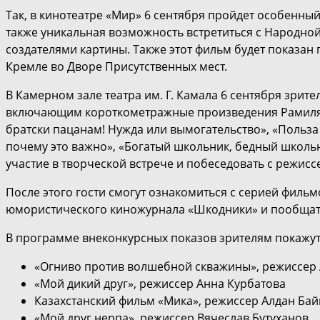
Так, в кинотеатре «Мир» 6 сентября пройдет особенный
также уникальная возможность встретиться с Народно
создателями картины. Также этот фильм будет показан
Кремле во Дворе Присутственных мест.
В Камерном зале театра им. Г. Камала 6 сентября зрит
включающим короткометражные произведения Рамиля 
братски пацанам! Нужда или вымогательство», «Польза 
почему это важно», «Богатый школьник, бедный школьн
участие в творческой встрече и побеседовать с режисс
После этого гости смогут ознакомиться с серией фильм
юмористического киножурнала «Шкодники» и пообщать
В программе внеконкурсных показов зрителям покажу
«Огниво против волшебной скважины», режиссер
«Мой дикий друг», режиссер Анна Курбатова
Казахстанский фильм «Мика», режиссер Алдан Бай
«Мой друг нерпа», режиссер Вячеслав Бутуханов