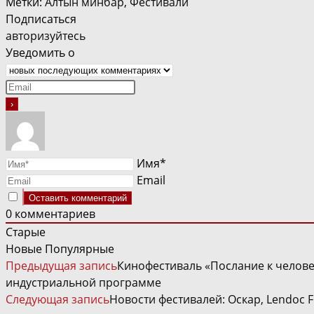
Метки
:
Алтын минбар
,
Фестивали
Подписаться
авторизуйтесь
Уведомить о
Имя*
Email
0
комментариев
Старые
Новые
Популярные
ЧИТАТЬ
Предыдущая запись
Кинофестиваль «Послание к человек
ДАЛЕЕ
индустриальной программе
СТАТЬИ
Следующая запись
Новости фестивалей: Оскар, Lendoc Fi