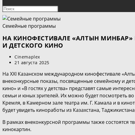
ПОИСК
Нажмите
клавишу
ПО
Escape,
Семейные программы
чтобы
ВЕБ-
закрыть
НА КИНОФЕСТИВАЛЕ «АЛТЫН МИНБАР»
панель
И ДЕТСКОГО КИНО
САЙТУ
поиска.
Автор
Cinemaplex
записи:
Запись
21 августа 2025
опубликована:
На
XXI
Казанском международном кинофестивале «Алты
внеконкурсные показы, посвященные семейному и детс
кино» и «В гостях у детства» представят самые интер
семьи и юных зрителей. Их можно будет посмотреть во
Кремля, в Камерном зале театра им. Г. Камала и в кин
будет увидеть киноработы из Казахстана, Таджикистана
В рамках внеконкурсной программы также состоятся тв
кинокартин.