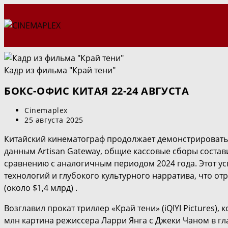
Перейти
к
содержимому
Кадр из фильма "Край тени"
БОКС-ОФИС КИТАЯ 22-24 АВГУСТА
Автор
Cinemaplex
записи:
Запись
25 августа 2025
опубликована:
Китайский кинематограф продолжает демонстрировать в
данным Artisan Gateway, общие кассовые сборы состави
сравнению с аналогичным периодом 2024 года. Этот у
технологий и глубокого культурного нарратива, что о
(около $1,4 млрд) .
Возглавил прокат триллер «Край тени» (iQIYI Pictures),
млн картина режиссера Ларри Янга с Джеки Чаном в гла