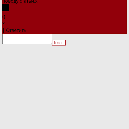
поводу статьи.
x
(
)
x
|
Ответить
Insert