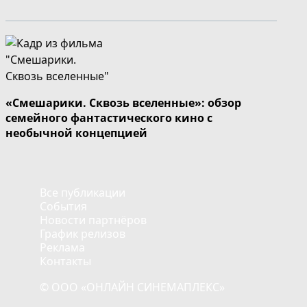
«Смешарики. Сквозь вселенные»: обзор
семейного фантастического кино с
необычной концепцией
Все публикации
События
Новости партнёров
График релизов
Реклама
Контакты
© ООО «ОНЛАЙН СИНЕМАПЛЕКС»