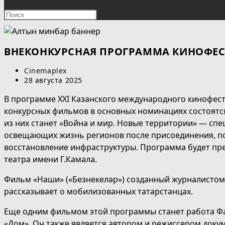
ПОИСК
Нажмите
клавишу
ПО
Escape,
чтобы
ВНЕКОНКУРСНАЯ ПРОГРАММА КИНОФЕС
ВЕБ-
закрыть
Автор
Cinemaplex
панель
САЙТУ
записи:
Запись
28 августа 2025
поиска.
опубликована:
В программе XXI Казанского международного кинофест
конкурсных фильмов в основных номинациях состоятс
из них станет «Война и мир. Новые территории» — сп
освещающих жизнь регионов после присоединения, по
восстановление инфраструктуры. Программа будет пре
театра имени Г.Камала.
Фильм «Наши» («Безнекеләр») созданный журналисто
рассказывает о мобилизованных татарстанцах.
Еще одним фильмом этой программы станет работа Ф
«Дом». Он также является автором и режиссером док