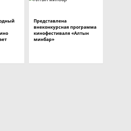
одный
Представлена
внеконкурсная программа
кино
кинофестиваля «Алтын
ает
минбар»