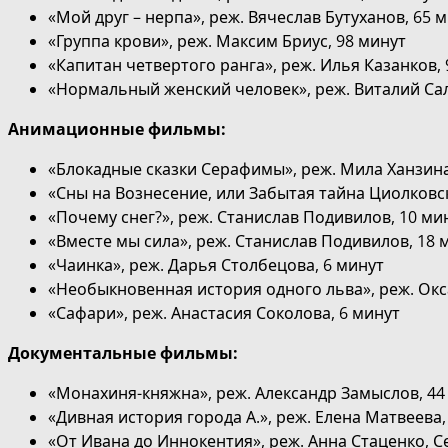
«Мой друг – нерпа», реж. Вячеслав Бутуханов, 65 
«Группа крови», реж. Максим Бриус, 98 минут
«Капитан четвертого ранга», реж. Илья Казанков,
«Нормальный женский человек», реж. Виталий Сал
Анимационные фильмы:
«Блокадные сказки Серафимы», реж. Мила Ханзина
«Сны на Вознесение, или Забытая тайна Циолковск
«Почему снег?», реж. Станислав Подивилов, 10 ми
«Вместе мы сила», реж. Станислав Подивилов, 18 
«Чаинка», реж. Дарья Столбецова, 6 минут
«Необыкновенная история одного льва», реж. Окс
«Сафари», реж. Анастасия Соколова, 6 минут
Документальные фильмы:
«Монахиня-княжна», реж. Александр Замыслов, 4
«Дивная история города А.», реж. Елена Матвеева
«От Ивана до Иннокентия», реж. Анна Стаценко, С