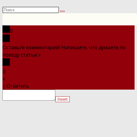
Поиск
на
сайте
0
Оставьте комментарий! Напишите, что думаете по
поводу статьи.
x
(
)
x
|
Ответить
Insert