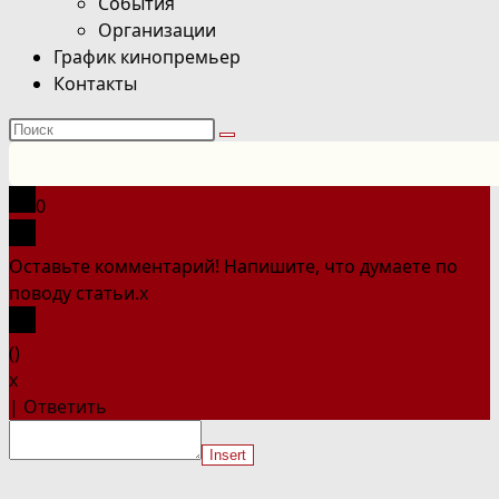
События
Организации
График кинопремьер
Контакты
Поиск
на
сайте
0
Оставьте комментарий! Напишите, что думаете по
поводу статьи.
x
(
)
x
|
Ответить
Insert