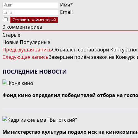
Имя*
Email
0
комментариев
Старые
Новые
Популярные
ЧИТАТЬ
Предыдущая запись
Объявлен состав жюри Конкурсног
ДАЛЕЕ
Следующая запись
Завершён приём заявок на Конкурс
СТАТЬИ
ПОСЛЕДНИЕ НОВОСТИ
Фонд кино определил победителей отбора на госп
Министерство культуры подало иск на кинокомпа