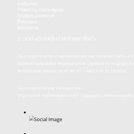
События
Новости партнёров
График релизов
Реклама
Контакты
© ООО «ОНЛАЙН СИНЕМАПЛЕКС»
При перепечатке и цитировании материалов сайта ак
Зарегистрировано Федеральной службой по надзору в 
Реестровая запись Эл.№ ФС 77 – 84023 от 28.10.2022
Пользовательское соглашение
Отдельные публикации могут содержать информацию, н