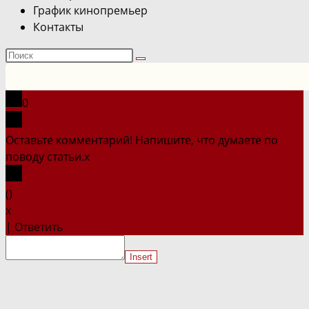
График кинопремьер
Контакты
Поиск
на
сайте
0
Оставьте комментарий! Напишите, что думаете по
поводу статьи.
x
(
)
x
|
Ответить
Insert