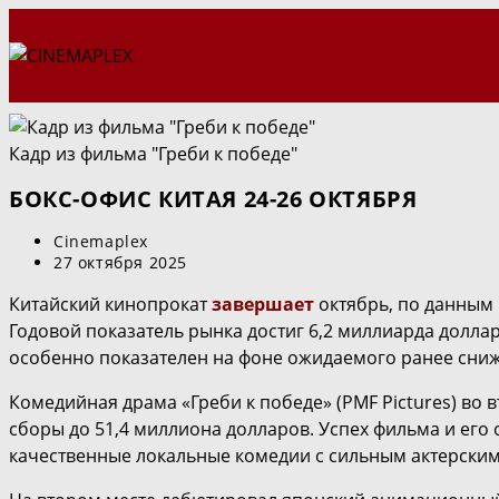
Перейти
к
содержимому
Кадр из фильма "Греби к победе"
БОКС-ОФИС КИТАЯ 24-26 ОКТЯБРЯ
Автор
Cinemaplex
записи:
Запись
27 октября 2025
опубликована:
Китайский кинопрокат
завершает
октябрь, по данным 
Годовой показатель рынка достиг 6,2 миллиарда доллар
особенно показателен на фоне ожидаемого ранее сниже
Комедийная драма «Греби к победе» (PMF Pictures) во 
сборы до 51,4 миллиона долларов. Успех фильма и его 
качественные локальные комедии с сильным актерским