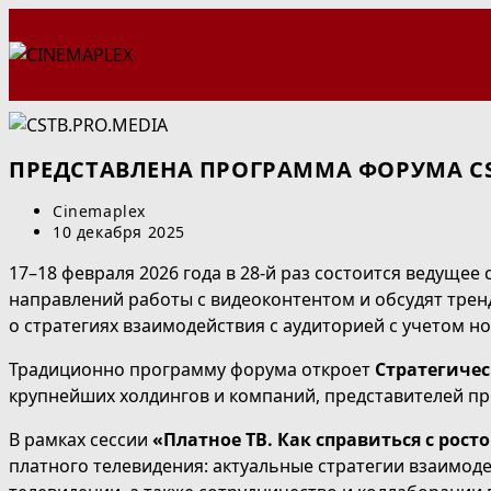
Перейти
к
содержимому
ПРЕДСТАВЛЕНА ПРОГРАММА ФОРУМА CST
Автор
Cinemaplex
записи:
Запись
10 декабря 2025
опубликована:
17–18 февраля 2026 года в 28-й раз состоится ведуще
направлений работы с видеоконтентом и обсудят тренд
о стратегиях взаимодействия с аудиторией с учетом н
Традиционно программу форума откроет
Стратегичес
крупнейших холдингов и компаний, представителей п
В рамках сессии
«Платное ТВ. Как справиться с рос
платного телевидения: актуальные стратегии взаимоде