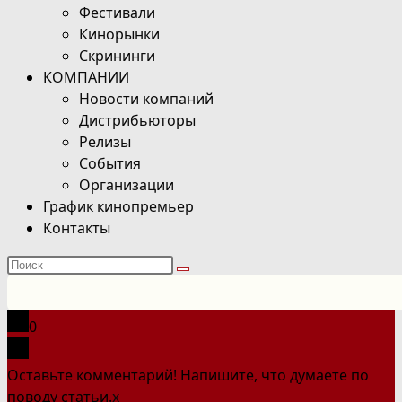
Фестивали
Кинорынки
Скрининги
КОМПАНИИ
Новости компаний
Дистрибьюторы
Релизы
События
Организации
График кинопремьер
Контакты
Поиск
на
сайте
0
Оставьте комментарий! Напишите, что думаете по
поводу статьи.
x