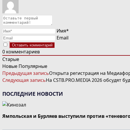
Имя*
Email
0
комментариев
Старые
Новые
Популярные
ЧИТАТЬ
Предыдущая запись
Открыта регистрация на Медиафор
ДАЛЕЕ
Следующая запись
На CSTB.PRO.MEDIA 2026 обсудят бу
СТАТЬИ
ПОСЛЕДНИЕ НОВОСТИ
Ямпольская и Бурляев выступили против «теневог