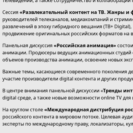
телевидении, а также сотрудничество и коллаборации
Сессия
«Развлекательный контент на ТВ. Жанры и 
руководителей телеканалов, медиакомпаний и стримин
развлечений в эпоху гибридного вещания (ТВ+ Digita
продвижение оригинальных российских форматов на в
Панельная дискуссия
«Российская анимация»
состои
анимации. Продюсеры ведущих анимационных студий ст
объемов производства анимации, освоение новых экс
Важные темы, касающиеся современного поколения дет
участие производители digital контента и других прод
В центре внимания панельной дискуссии «
Тренды ин
digital среде, а также новые возможности online TV д
На круглом столе
«Международная дистрибуция рос
российского контента в мировом потоке. Целевая ауд
эксперты по международному праву, локализаторы, кул