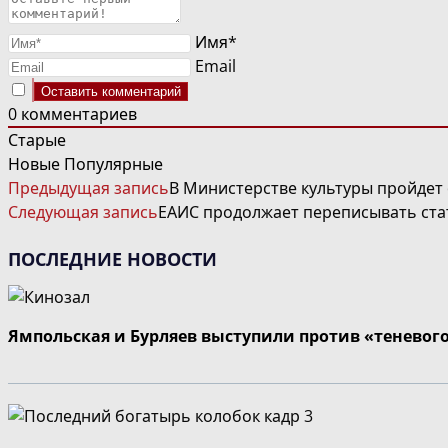
Имя*
Email
0
комментариев
Старые
Новые
Популярные
ЧИТАТЬ
Предыдущая запись
В Министерстве культуры пройдет
ДАЛЕЕ
Следующая запись
ЕАИС продолжает переписывать стат
СТАТЬИ
ПОСЛЕДНИЕ НОВОСТИ
Ямпольская и Бурляев выступили против «теневог