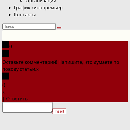
Организации
График кинопремьер
Контакты
Поиск
на
сайте
0
Оставьте комментарий! Напишите, что думаете по
поводу статьи.
x
(
)
x
|
Ответить
Insert