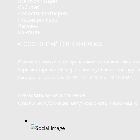
Все публикации
События
Новости партнёров
График релизов
Реклама
Контакты
© ООО «ОНЛАЙН СИНЕМАПЛЕКС»
При перепечатке и цитировании материалов сайта ак
Зарегистрировано Федеральной службой по надзору в 
Реестровая запись Эл.№ ФС 77 – 84023 от 28.10.2022
Пользовательское соглашение
Отдельные публикации могут содержать информацию, н