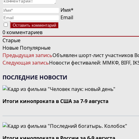
Имя*
Email
0
комментариев
Старые
Новые
Популярные
ЧИТАТЬ
Предыдущая запись
Объявлен шорт-лист участников В
ДАЛЕЕ
Следующая запись
Новости фестивалей: ММКФ, BIFF, I
СТАТЬИ
ПОСЛЕДНИЕ НОВОСТИ
Итоги кинопроката в США за 7-9 августа
Итоги кинопроката в России за 6-9 августа