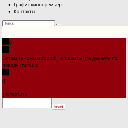
График кинопремьер
Контакты
Поиск
на
сайте
0
Оставьте комментарий! Напишите, что думаете по
поводу статьи.
x
(
)
x
|
Ответить
Insert