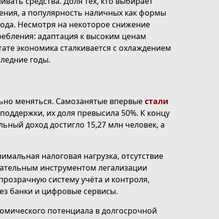
вать средства. Доля тех, кто выбирает
ения, а популярность наличных как формы
года. Несмотря на некоторое снижение
ребления: адаптация к высоким ценам
тате экономика сталкивается с охлаждением
ледние годы.
льно меняться. Самозанятые впервые
стали
поддержки, их доля превысила 50%. К концу
ьный доход достигло 15,27 млн человек, а
имальная налоговая нагрузка, отсутствие
екательным инструментом легализации
 прозрачную систему учёта и контроля,
ез банки и цифровые сервисы.
номического потенциала в долгосрочной