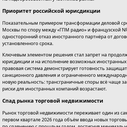
Приоритет российской юрисдикции
Показательным примером трансформации деловой ср
Москвы по спору между «ГПМ радио» и французской NR
односторонний отказ иностранного партнёра от догово
установленного срока.
Ключевым элементом решения стал запрет на продолж
юрисдикции и на исполнение возможных иностранных с
правовая система демонстрирует готовность защищат
санкционного давления и ограниченного международно
новую реальность: трансграничные споры всё чаще за
риски для иностранных компаний возрастают.
Спад рынка торговой недвижимости
Рынок торговой недвижимости переживает один из сам
первом квартале 2026 года объём ввода новых торгов
по сравнению с прошлым годом, достигнув минимальн