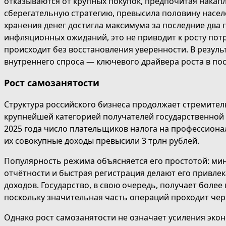
отказываются от крупных покупок, предпочитая накапли
сберегательную стратегию, превысила половину насел
хранения денег достигла максимума за последние два 
инфляционных ожиданий, это не приводит к росту пот
происходит без восстановления уверенности. В резуль
внутреннего спроса — ключевого драйвера роста в пос
Рост самозанятости
Структура российского бизнеса продолжает стремите
крупнейшей категорией получателей государственной 
2025 года число плательщиков налога на профессионал
их совокупные доходы превысили 3 трлн рублей.
Популярность режима объясняется его простотой: мин
отчётности и быстрая регистрация делают его привл
доходов. Государство, в свою очередь, получает более
поскольку значительная часть операций проходит чер
Однако рост самозанятости не означает усиления эко