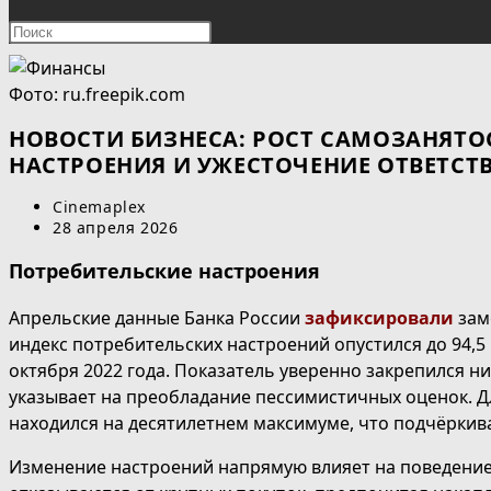
ПОИСК
Нажмите
клавишу
ПО
Escape,
Фото: ru.freepik.com
чтобы
ВЕБ-
закрыть
НОВОСТИ БИЗНЕСА: РОСТ САМОЗАНЯТО
панель
НАСТРОЕНИЯ И УЖЕСТОЧЕНИЕ ОТВЕТСТ
САЙТУ
поиска.
Автор
Cinemaplex
записи:
Запись
28 апреля 2026
опубликована:
Потребительские настроения
Апрельские данные Банка России
зафиксировали
зам
индекс потребительских настроений опустился до 94,
октября 2022 года. Показатель уверенно закрепился ни
указывает на преобладание пессимистичных оценок. Дл
находился на десятилетнем максимуме, что подчёркив
Изменение настроений напрямую влияет на поведение