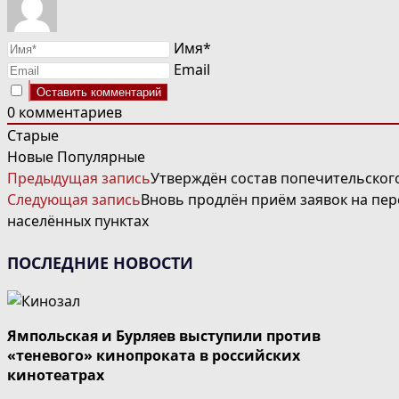
Имя*
Email
0
комментариев
Старые
Новые
Популярные
ЧИТАТЬ
Предыдущая запись
Утверждён состав попечительског
ДАЛЕЕ
Следующая запись
Вновь продлён приём заявок на пе
СТАТЬИ
населённых пунктах
ПОСЛЕДНИЕ НОВОСТИ
Ямпольская и Бурляев выступили против
«теневого» кинопроката в российских
кинотеатрах