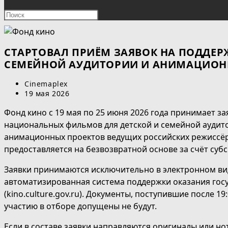
ПОИСК
Нажмите
клавишу
ПО
Escape,
чтобы
СТАРТОВАЛ ПРИЁМ ЗАЯВОК НА ПОДДЕР
ВЕБ-
закрыть
СЕМЕЙНОЙ АУДИТОРИИ И АНИМАЦИО
панель
САЙТУ
Автор
Cinemaplex
поиска.
записи:
Запись
19 мая 2026
опубликована:
Фонд кино с 19 мая по 25 июня 2026 года принимает з
национальных фильмов для детской и семейной аудито
анимационных проектов ведущих российских режиссё
предоставляется на безвозвратной основе за счёт субс
Заявки принимаются исключительно в электронном ви
автоматизированная система поддержки оказания гос
(kino.culture.gov.ru). Документы, поступившие после 1
участию в отборе допущены не будут.
Если в составе заявки направляются оригиналы или н