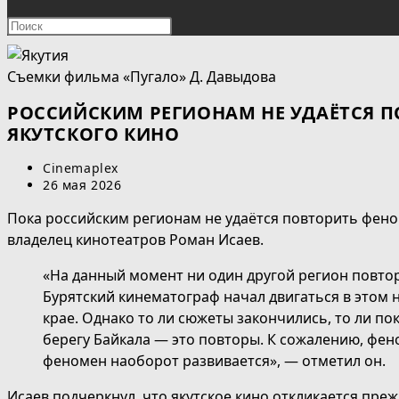
ПОИСК
Нажмите
клавишу
ПО
Escape,
Съемки фильма «Пугало» Д. Давыдова
чтобы
ВЕБ-
закрыть
РОССИЙСКИМ РЕГИОНАМ НЕ УДАЁТСЯ 
панель
ЯКУТСКОГО КИНО
САЙТУ
поиска.
Автор
Cinemaplex
записи:
Запись
26 мая 2026
опубликована:
Пока российским регионам не удаётся повторить фено
владелец кинотеатров Роман Исаев.
«На данный момент ни один другой регион повтор
Бурятский кинематограф начал двигаться в этом 
крае. Однако то ли сюжеты закончились, то ли п
берегу Байкала — это повторы. К сожалению, фено
феномен наоборот развивается», — отметил он.
Исаев подчеркнул, что якутское кино откликается преж