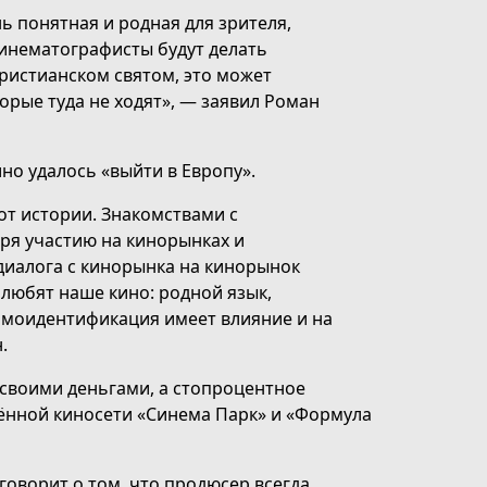
нь понятная и родная для зрителя,
кинематографисты будут делать
ристианском святом, это может
орые туда не ходят», — заявил Роман
кино удалось «выйти в Европу».
 от истории. Знакомствами с
ря участию на кинорынках и
диалога с кинорынка на кинорынок
любят наше кино: родной язык,
амоидентификация имеет влияние и на
.
своими деньгами, а стопроцентное
ённой киносети «Синема Парк» и «Формула
говорит о том, что продюсер всегда