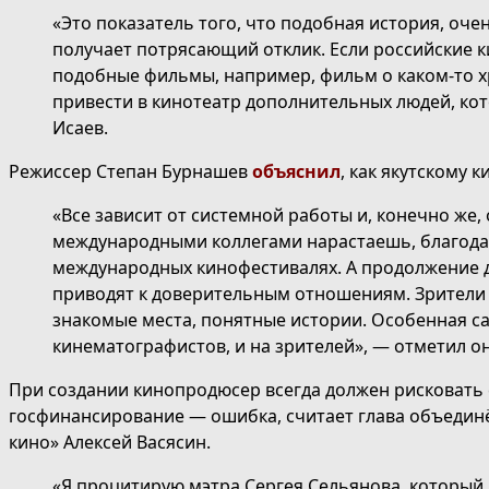
«Это показатель того, что подобная история, оче
получает потрясающий отклик. Если российские 
подобные фильмы, например, фильм о каком-то х
привести в кинотеатр дополнительных людей, кот
Исаев.
Режиссер Степан Бурнашев
объяснил
, как якутскому 
«Все зависит от системной работы и, конечно же,
международными коллегами нарастаешь, благода
международных кинофестивалях. А продолжение 
приводят к доверительным отношениям. Зрители 
знакомые места, понятные истории. Особенная с
кинематографистов, и на зрителей», — отметил он
При создании кинопродюсер всегда должен рисковать 
госфинансирование — ошибка, считает глава объедин
кино» Алексей Васясин.
«Я процитирую мэтра Сергея Сельянова, который 