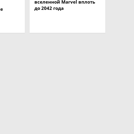
вселенной Marvel вплоть
до 2042 года
ае