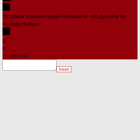
Оставьте комментарий! Напишите, что думаете по
поводу статьи.
x
(
)
x
|
Ответить
Insert