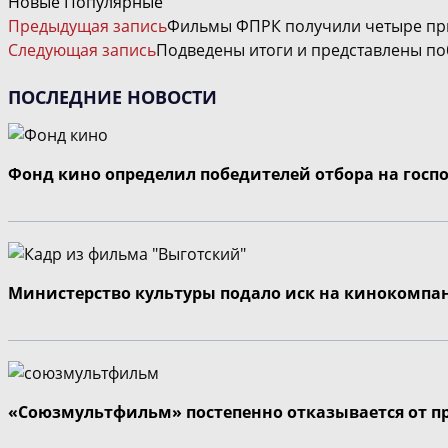
Новые
Популярные
ЧИТАТЬ
Предыдущая запись
Фильмы ФПРК получили четыре при
ДАЛЕЕ
Следующая запись
Подведены итоги и представлены по
СТАТЬИ
ПОСЛЕДНИЕ НОВОСТИ
Фонд кино определил победителей отбора на госп
Министерство культуры подало иск на кинокомпа
«Союзмультфильм» постепенно отказывается от п