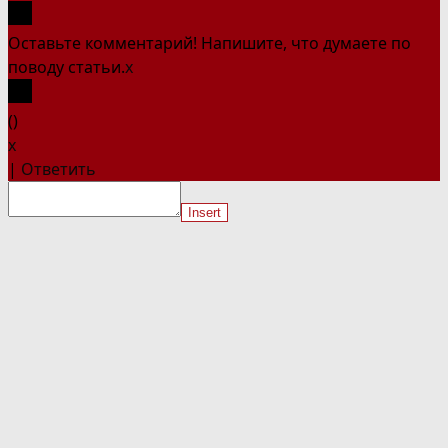
Оставьте комментарий! Напишите, что думаете по
поводу статьи.
x
(
)
x
|
Ответить
Insert