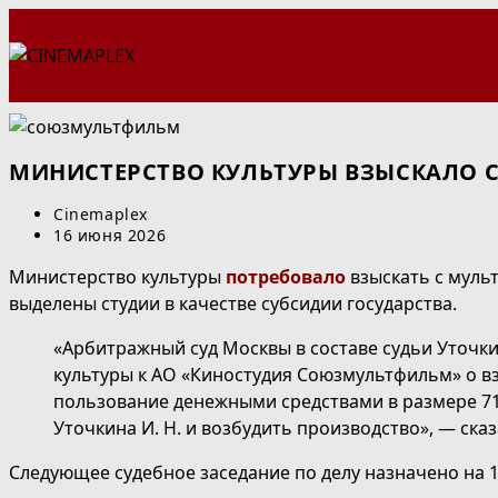
Перейти
к
содержимому
МИНИСТЕРСТВО КУЛЬТУРЫ ВЗЫСКАЛО 
Автор
Cinemaplex
записи:
Запись
16 июня 2026
опубликована:
Министерство культуры
потребовало
взыскать с муль
выделены студии в качестве субсидии государства.
«Арбитражный суд Москвы в составе судьи Уточки
культуры к АО «Киностудия Союзмультфильм» о вз
пользование денежными средствами в размере 71 
Уточкина И. Н. и возбудить производство», — сказ
Следующее судебное заседание по делу назначено на 14