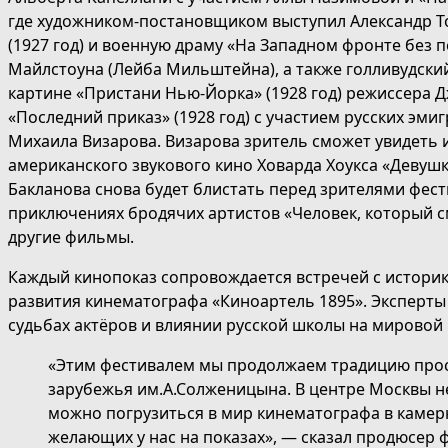
где художником-постановщиком выступил Александр Т
(1927 год) и военную драму «На Западном фронте без 
Майлстоуна (Лейба Мильштейна), а также голливудски
картине «Пристани Нью-Йорка» (1928 год) режиссера 
«Последний приказ» (1928 год) с участием русских эми
Михаила Визарова. Визарова зритель сможет увидеть 
американского звукового кино Ховарда Хоукса «Девушка
Бакланова снова будет блистать перед зрителями фест
приключениях бродячих артистов «Человек, который см
другие фильмы.
Каждый кинопоказ сопровождается встречей с историк
развития кинематографа «Киноартель 1895». Эксперты 
судьбах актёров и влиянии русской школы на мировой
«Этим фестивалем мы продолжаем традицию просв
зарубежья им.А.Солженицына. В центре Москвы не
можно погрузиться в мир кинематографа в камер
желающих у нас на показах», — сказал продюсер