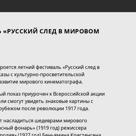
Ь «РУССКИЙ СЛЕД В МИРОВОМ
кроется летний фестиваль «Русский след в
азы с культурно‑просветительской
развитие мирового кинематографа.
ый показ приурочен к Всероссийской акции
ели смогут увидеть знаковые картины с
 рубежом после революции 1917 года.
ет насладиться шедеврами мирового
асный фонарь» (1919 год) режиссера
родия» (1927 год) Беньямина Кристенсена,