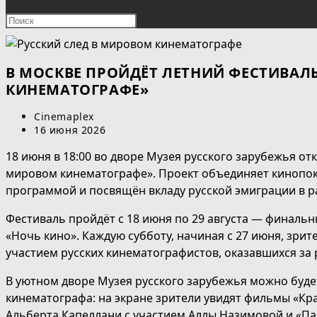
ПОИСК
Нажмите
клавишу
ПО
Escape,
чтобы
В МОСКВЕ ПРОЙДЁТ ЛЕТНИЙ ФЕСТИВАЛ
ВЕБ-
закрыть
КИНЕМАТОГРАФЕ»
панель
САЙТУ
Автор
Cinemaplex
поиска.
записи:
Запись
16 июня 2026
опубликована:
18 июня в 18:00 во дворе Музея русского зарубежья от
мировом кинематографе». Проект объединяет кинопок
программой и посвящён вкладу русской эмиграции в 
Фестиваль пройдёт с 18 июня по 29 августа — финальн
«Ночь кино». Каждую субботу, начиная с 27 июня, зрит
участием русских кинематографистов, оказавшихся за
В уютном дворе Музея русского зарубежья можно буд
кинематографа: на экране зрители увидят фильмы «Кр
Альберта Капеллани с участием Аллы Назимовой и «Па