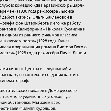
олубов; комедию «Два аравийских рыцаря»
перемен» (1930 год) режиссера Льюиса
й дебют актрисы Ольги Баклановой в
Джозефа фон Штернберга и его же работу
грантов в Калифорнии – Николая Сусанина и
и в одном из раннего фильмов классика
 в каждом порту» (1928 год). Ольга
иваля в экранизация романа Виктора Гюго о
еется» (1928 года) режиссёра Пауля Лени и
ами кино от Центра исследований и
расскажут о контексте создания картин,
 кинематограф.
етительских показов в Доме русского
 так много уединенных уголков, где
ной обстановке. Мы ждем всех
 фестиваля Филипп Кудряшов.