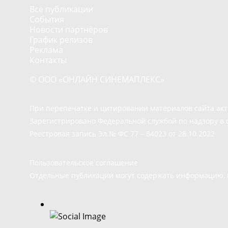
Все публикации
События
Новости партнёров
График релизов
Реклама
Контакты
© ООО «ОНЛАЙН СИНЕМАПЛЕКС»
При перепечатке и цитировании материалов сайта ак
Зарегистрировано Федеральной службой по надзору в 
Реестровая запись Эл.№ ФС 77 – 84023 от 28.10.2022
Пользовательское соглашение
Отдельные публикации могут содержать информацию, н