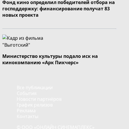
Фонд кино определил победителей отбора на
господдержку: финансирование получат 83
новых проекта
Министерство культуры подало иск на
кинокомпанию «Арк Пикчерс»
Все публикации
События
Новости партнёров
График релизов
Реклама
Контакты
© ООО «ОНЛАЙН СИНЕМАПЛЕКС»