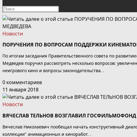
ПОИСК
Нажмите
клавишу
ПО
Escape,
чтобы
Новости
ВЕБ-
закрыть
ПОРУЧЕНИЯ ПО ВОПРОСАМ ПОДДЕРЖКИ КИНЕМАТОГ
панель
САЙТУ
поиска.
По итогам заседания Правительственного совета по развити
Медведев поручил рассмотреть несколько вопросов: увеличе
неигрового кино и вопросы законодательства. .
0 комментариев
11 января 2018
Новости
ВЯЧЕСЛАВ ТЕЛЬНОВ ВОЗГЛАВИЛ ГОСФИЛЬМОФОНД
Вячеслав Николаевич пообещал начать конструктивный диалог
коллекции" анимационных и киноработ. .