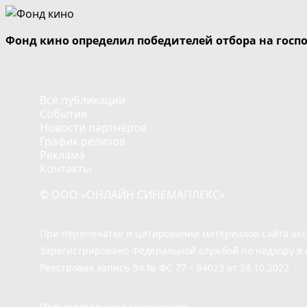
Фонд кино определил победителей отбора на госп
Все публикации
События
Новости партнёров
График релизов
Реклама
Контакты
© ООО «ОНЛАЙН СИНЕМАПЛЕКС»
При перепечатке и цитировании материалов сайта ак
Зарегистрировано Федеральной службой по надзору в 
Реестровая запись Эл.№ ФС 77 – 84023 от 28.10.2022
Пользовательское соглашение