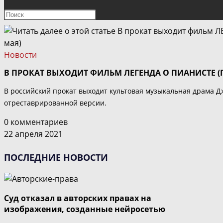
ПОИСК
Нажмите
клавишу
ПО
Escape,
чтобы
Новости
ВЕБ-
закрыть
В ПРОКАТ ВЫХОДИТ ФИЛЬМ ЛЕГЕНДА О ПИАНИСТЕ (П
панель
САЙТУ
поиска.
В российский прокат выходит культовая музыкальная драма Д
отреставрированной версии.
0 комментариев
22 апреля 2021
ПОСЛЕДНИЕ НОВОСТИ
Суд отказал в авторских правах на
изображения, созданные нейросетью