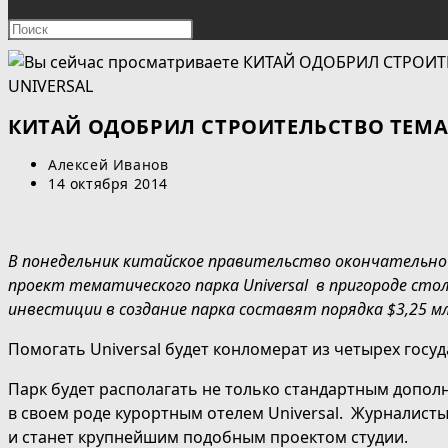
ПОИСК
Нажмите
клавишу
ПО
Escape,
чтобы
ВЕБ-
закрыть
КИТАЙ ОДОБРИЛ СТРОИТЕЛЬСТВО ТЕМА
панель
САЙТУ
Автор
Алексей Иванов
поиска.
записи:
Запись
14 октября 2014
опубликована:
В понедельник китайское правительство окончательно
проект тематического парка Universal в пригороде ст
инвестиции в создание парка составят порядка $3,25 млр
Помогать Universal будет конломерат из четырех госу
Парк будет располагать не только стандартным дополн
в своем роде курортным отелем Universal. Журналисты 
и станет крупнейшим подобным проектом студии.