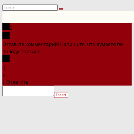
Поиск
на
сайте
0
Оставьте комментарий! Напишите, что думаете по
поводу статьи.
x
(
)
x
|
Ответить
Insert