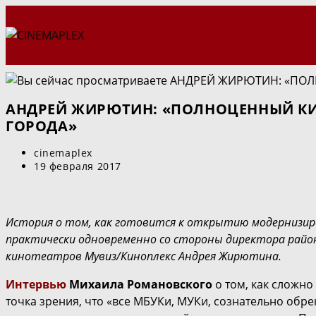
Перейти
к
содержимому
АНДРЕЙ ЖИРЮТИН: «ПОЛНОЦЕННЫЙ КИ
ГОРОДА»
Автор
cinemaplex
записи:
Запись
19 февраля 2017
опубликована:
История о том, как готовится к открытию модернизиро
практически одновременно со стороны директора райо
кинотеатров Мувиз/Киноплекс Андрея Жирютина.
Интервью
Михаила Романовского
о том, как сложно
точка зрения, что «все МБУКи, МУКи, сознательно обр