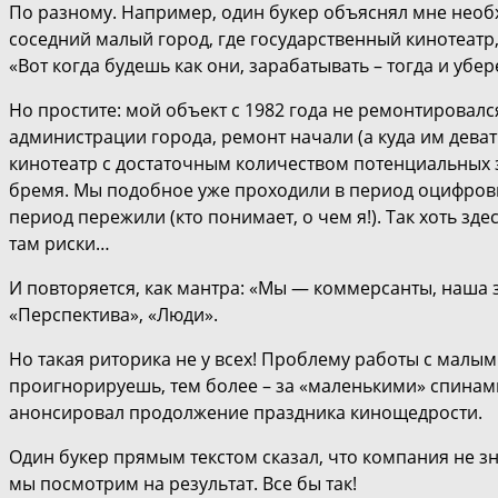
По разному. Например, один букер объяснял мне необ
соседний малый город, где государственный кинотеат
«Вот когда будешь как они, зарабатывать – тогда и убер
Но простите: мой объект с 1982 года не ремонтировался,
администрации города, ремонт начали (а куда им деват
кинотеатр с достаточным количеством потенциальных з
бремя. Мы подобное уже проходили в период оцифровки 
период пережили (кто понимает, о чем я!). Так хоть зде
там риски…
И повторяется, как мантра: «Мы — коммерсанты, наша з
«Перспектива», «Люди».
Но такая риторика не у всех! Проблему работы с малыми
проигнорируешь, тем более – за «маленькими» спинами
анонсировал продолжение праздника кинощедрости.
Один букер прямым текстом сказал, что компания не зна
мы посмотрим на результат. Все бы так!