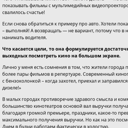
показывать фильмы с мультимедийных видеопроекторов,
свалилось счастье!
Если снова обратиться к примеру про авто. Хотели пок
– выполняй! А возвращать — не вариант, потому что в
нанимать водителя.
Что касается цели, то она формулируется достато
выходных посмотреть кино на большом экране.
Лично у меня есть сомнения в том, что жители города
более пары фильмов в репертуаре. Современный киноп
с бензоколонкой – когда захотел, приехал и заправился
дизеле!»
В малых городах противоречие здравого смысла и комм
большинство кинотеатров основой вал выручки получаю
благодаря громкой премьере, праздники, какое-то прев
максимального получения выручки. Но как на это посм
Днем в будни работаем фактически в холостую.