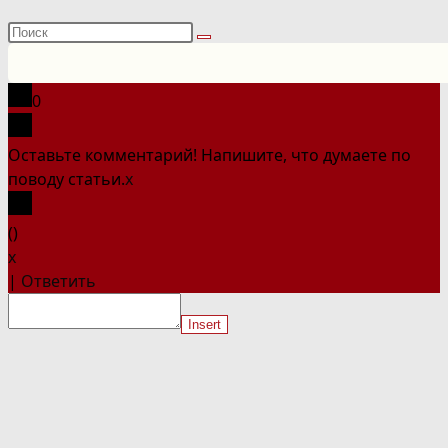
Поиск
на
сайте
0
Оставьте комментарий! Напишите, что думаете по
поводу статьи.
x
(
)
x
|
Ответить
Insert