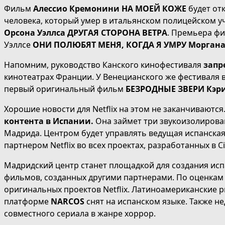
Фильм
Алессио Кремонини НА МОЕЙ КОЖЕ
будет от
человека, который умер в итальянском полицейском уч
Орсона Уэллса ДРУГАЯ СТОРОНА ВЕТРА
. Премьера фи
Уэллсе
ОНИ ПОЛЮБЯТ МЕНЯ, КОГДА Я УМРУ Моргана
Напомним, руководство Канского кинофестиваля
запр
кинотеатрах Франции. У Венецианского же фестиваля вс
первый оригинальный фильм
БЕЗРОДНЫЕ ЗВЕРИ Кэр
Хорошие новости для Netflix на этом не заканчиваются
контента в Испании.
Она займет три звукоизолирован
Мадрида. Центром будет управлять ведущая испанская
партнером Netflix во всех проектах, разработанных в Ciu
Мадридский центр станет площадкой для создания испа
фильмов, созданных другими партнерами. По оценкам с
оригинальных проектов Netflix. Латиноамериканские 
платформе
NARCOS
снят на испанском языке. Также н
совместного сериала в жанре хоррор.