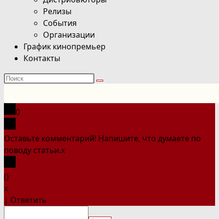
Релизы
События
Организации
График кинопремьер
Контакты
Поиск
на
сайте
0
Оставьте комментарий! Напишите, что думаете по
поводу статьи.
x
(
)
x
|
Ответить