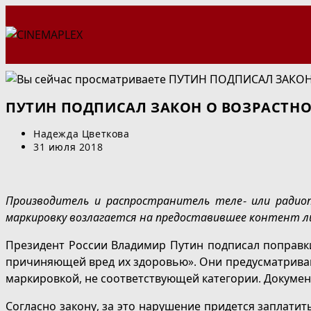
Перейти
к
содержимому
ПУТИН ПОДПИСАЛ ЗАКОН О ВОЗРАСТН
Автор
Надежда Цветкова
записи:
Запись
31 июля 2018
опубликована:
Производитель и распространитель теле- или радио
маркировку возлагается на предоставившее контент л
Президент России Владимир Путин подписал поправк
причиняющей вред их здоровью». Они предусматриваю
маркировкой, не соответствующей категории. Докуме
Согласно закону, за это нарушение придется заплати