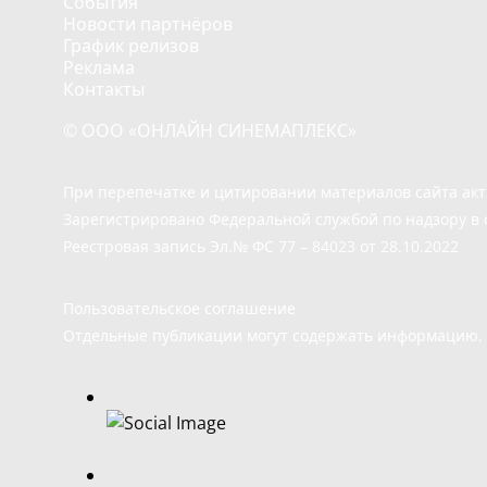
События
Новости партнёров
График релизов
Реклама
Контакты
© ООО «ОНЛАЙН СИНЕМАПЛЕКС»
При перепечатке и цитировании материалов сайта ак
Зарегистрировано Федеральной службой по надзору в 
Реестровая запись Эл.№ ФС 77 – 84023 от 28.10.2022
Пользовательское соглашение
Отдельные публикации могут содержать информацию, н