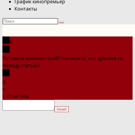
График кинопремьер
Контакты
Поиск
на
сайте
0
Оставьте комментарий! Напишите, что думаете по
поводу статьи.
x
(
)
x
|
Ответить
Insert