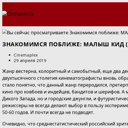
Перейти
к
содержимому
ЗНАКОМИМСЯ ПОБЛИЖЕ: МАЛЫШ КИД («
Автор
Cinemaplex
записи:
Запись
29 апреля 2019
опубликована:
Жанр вестерна, колоритный и самобытный, еще два де
двухтысячного столетия кинематографисты вновь обра
стало понятно, что данный жанр переродился, претер
кино про ковбоев и индейцев, бандитов и шерифов. А
Дикого Запада, но и городские джунгли, и футуристич
режиссеры не всегда делают выбор в пользу эксперим
50-60 годов. И почти всегда не подводят.
Очевидно, что среднестатистический российский зрите