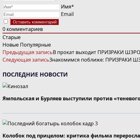
Имя*
Email
0
комментариев
Старые
Новые
Популярные
ЧИТАТЬ
Предыдущая запись
В прокат выходит ПРИЗРАКИ ШЭРОН
ДАЛЕЕ
Следующая запись
Знакомимся поближе: ПРИЗРАКИ ШЭР
СТАТЬИ
ПОСЛЕДНИЕ НОВОСТИ
Ямпольская и Бурляев выступили против «теневог
Колобок под прицелом: критика фильма переросла