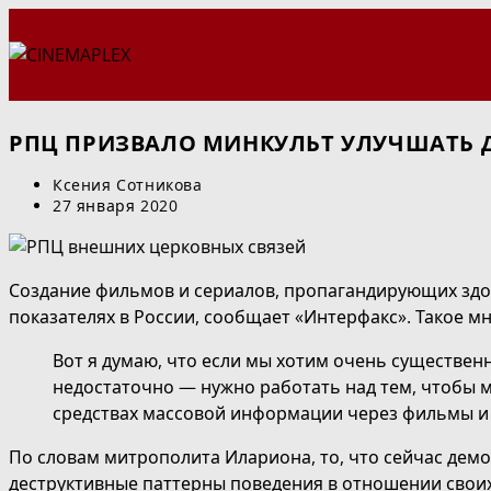
Перейти
к
содержимому
РПЦ ПРИЗВАЛО МИНКУЛЬТ УЛУЧШАТЬ
Автор
Ксения Сотникова
записи:
Запись
27 января 2020
опубликована:
Создание фильмов и сериалов, пропагандирующих здо
показателях в России, сообщает «Интерфакс». Такое 
Вот я думаю, что если мы хотим очень существе
недостаточно — нужно работать над тем, чтобы 
средствах массовой информации через фильмы и 
По словам митрополита Илариона, то, что сейчас дем
деструктивные паттерны поведения в отношении свои