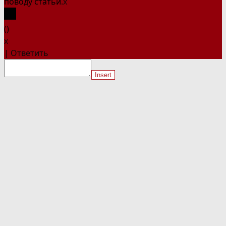
поводу статьи.
x
(
)
x
|
Ответить
Insert