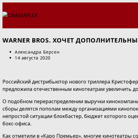
Перейти
к
содержимому
WARNER BROS. ХОЧЕТ ДОПОЛНИТЕЛЬНЫ
Автор
Александра Берсен
записи:
Запись
14 августа 2020
опубликована:
Российский дистрибьютор нового триллера Кристофер
предложила отечественным кинотеатрам увеличить до
О подобном перераспределении выручки кинокомпания 
сборы делятся пополам между организациями кинопока
непростой ситуации блокбастер, бюджет которого оце
бокс-офиса.
Как отметили в «Каро Премьер», многие кинотеатры со