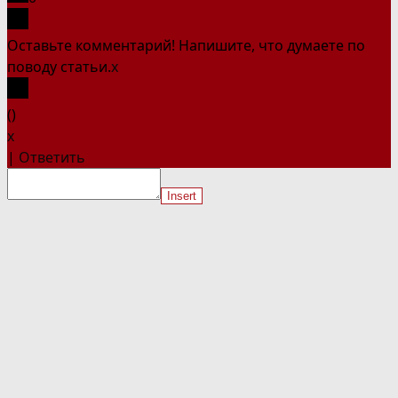
Оставьте комментарий! Напишите, что думаете по
поводу статьи.
x
(
)
x
|
Ответить
Insert