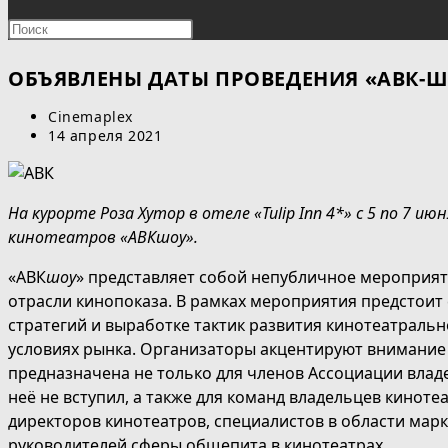
ПОИСК
Нажмите
клавишу
ПО
Escape,
ОБЪЯВЛЕНЫ ДАТЫ ПРОВЕДЕНИЯ «АВК-
чтобы
ВЕБ-
Автор
Cinemaplex
закрыть
записи:
Запись
14 апреля 2021
панель
САЙТУ
опубликована:
поиска.
На курорте Роза Хутор в отеле «Tulip Inn 4*» с 5 по 7 и
кинотеатров «АВКшоу».
«АВК
шоу
» представляет собой непубличное мероприят
отрасли кинопоказа. В рамках мероприятия предстоит
стратегий и выработке тактик развития кинотеатраль
условиях рынка. Организаторы акцентируют внимание 
предназначена не только для членов Ассоциации владел
неё не вступил, а также для команд владельцев кинот
директоров кинотеатров, специалистов в области марк
руководителей сферы общепита в кинотеатрах.