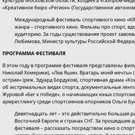
культуры Московской области, холдинга «Газпром-мед
«Креативное бюро «Регион» (Государственное автоном
Международный фестиваль спортивного кино «KR
жанра – спортивного кино. Фильмы про спорт, в
аудиторию. За годы существования проект завоева
Любимова, Министр культуры Российской Федер
ПРОГРАММА ФЕСТИВАЛЯ
В этом году в программе фестиваля представлены фильм
Николай Хомерики), «Лев Яшин. Вратарь моей мечты» (
острие» (реж. Эдуард Бордуков), спортивная драма «К
об экстремальных видах спорта, документальные лент
Журовой «Бег к победе», о начинающих юных спортсм
армрестлингу среди спортсменов-опорников Ольги Буни
Девятнадцать лет – это действительно большая ра
Восточной Европе и странах СНГ. За прошедшие д
фестиваля – рассказать посредством кино о спорт