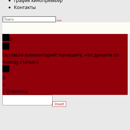
График кинопремьер
Контакты
Поиск
на
сайте
0
Оставьте комментарий! Напишите, что думаете по
поводу статьи.
x
(
)
x
|
Ответить
Insert