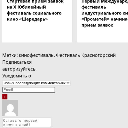
Стартовал приём заявок
Первый Междунар
на X Юбилейный
фестиваль
фестиваль социального
индустриального к
кино «Шередарь»
«Прометей» начина
прием заявок
Метки
:
кинофестиваль
,
Фестиваль Красногорский
Подписаться
авторизуйтесь
Уведомить о