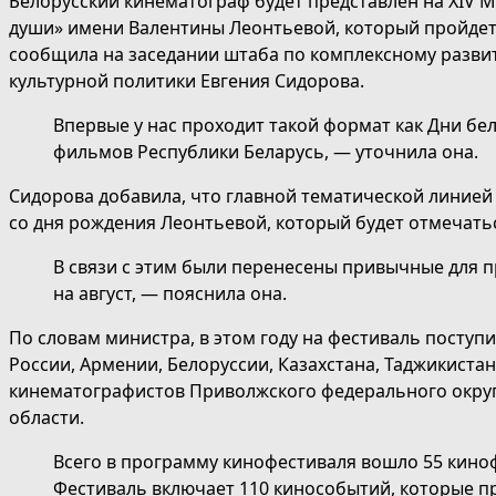
Белорусский кинематограф будет представлен на XIV 
души» имени Валентины Леонтьевой, который пройдет с
сообщила на заседании штаба по комплексному развит
культурной политики Евгения Сидорова.
Впервые у нас проходит такой формат как Дни бе
фильмов Республики Беларусь, — уточнила она.
Сидорова добавила, что главной тематической линией
со дня рождения Леонтьевой, который будет отмечатьс
В связи с этим были перенесены привычные для п
на август, — пояснила она.
По словам министра, в этом году на фестиваль поступ
России, Армении, Белоруссии, Казахстана, Таджикистан
кинематографистов Приволжского федерального округа
области.
Всего в программу кинофестиваля вошло 55 киноф
Фестиваль включает 110 кинособытий, которые пр