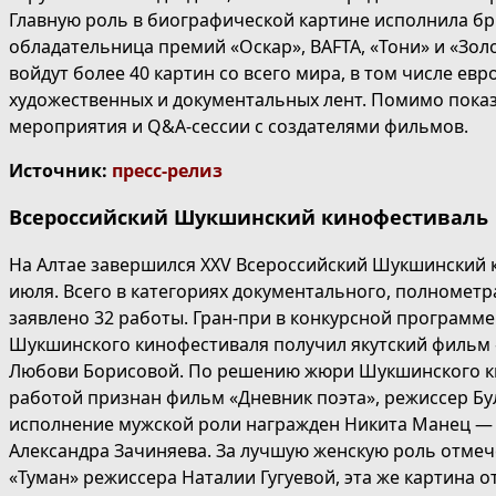
Главную роль в биографической картине исполнила бр
обладательница премий «Оскар», BAFTA, «Тони» и «Зол
войдут более 40 картин со всего мира, в том числе ев
художественных и документальных лент. Помимо пока
мероприятия и Q&A-сессии с создателями фильмов.
Источник:
пресс-релиз
Всероссийский Шукшинский кинофестиваль
На Алтае завершился XXV Всероссийский Шукшинский к
июля. Всего в категориях документального, полнометр
заявлено 32 работы. Гран-при в конкурсной программе
Шукшинского кинофестиваля получил якутский фильм 
Любови Борисовой. По решению жюри Шукшинского к
работой признан фильм «Дневник поэта», режиссер Б
исполнение мужской роли награжден Никита Манец — 
Александра Зачиняева. За лучшую женскую роль отмеч
«Туман» режиссера Наталии Гугуевой, эта же картина