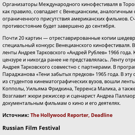
Организаторы Международного кинофестиваля в Торонт
как правило, совпадает с Венецианским, аналогичным
ограниченного присутствия американских фильмов. С
противостояние будет завершено до сентября.
Почти 20 картин — отреставрированные копии шедевр
специальный конкурс Венецианского кинофестиваля. 
ленты Андрея Тарковского «Андрей Рублев» 1966 года. 
цензуре и никогда ранее не представлялась. Ленту о
Андрея Тарковского совместно с партнерами. В програ
Параджанова «Тени забытых предков» 1965 года. В эту
из студентов кинематографических вузов, вошли ленты
Копполы, Уильяма Фридкина, Терренса Малика, а также
Возглавит жюри режиссер и сценарист Андреа Паллао
документальным фильмам о кино и его деятелях.
Источник:
The Hollywood Reporter
,
Deadline
Russian Film Festival