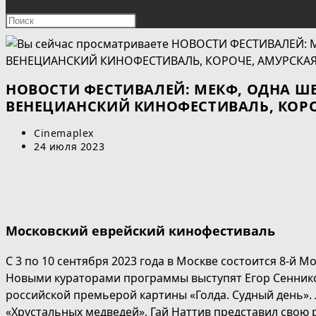
ПОИСК
Нажмите
клавишу
ПО
Escape,
чтобы
ВЕБ-
закрыть
НОВОСТИ ФЕСТИВАЛЕЙ: МЕКФ, ОДНА ШЕ
панель
ВЕНЕЦИАНСКИЙ КИНОФЕСТИВАЛЬ, КОРО
САЙТУ
поиска.
Автор
Cinemaplex
записи:
Запись
24 июля 2023
опубликована:
Московский еврейский кинофестиваль
С 3 по 10 сентября 2023 года в Москве состоится 8-й 
Новыми кураторами программы выступят Егор Сеннико
российской премьерой картины «Голда. Судный день». 
«Хрустальных медведей», Гай Наттив представил свою 