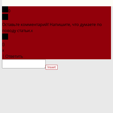
сайте
0
Оставьте комментарий! Напишите, что думаете по
поводу статьи.
x
(
)
x
|
Ответить
Insert